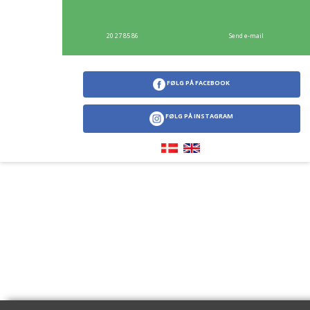
20 27 85 86
Send e-mail​
FØLG PÅ FACEBOOK
FØLG PÅ INSTAGRAM
​